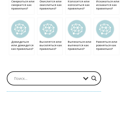
Смеркаться или
Окислится или
Колосится или
Искажаться или
смеркатся как
окислиться как
колоситься как
искажатся как
правильно?
правильно?
правильно?
правильно?
Дожидаться
Выселятся или
Выпекаться или
Равняться или
или дожидатся
выселяться как
выпекатся как
ровняться как
как правильно?
правильно?
правильно?
правильно?