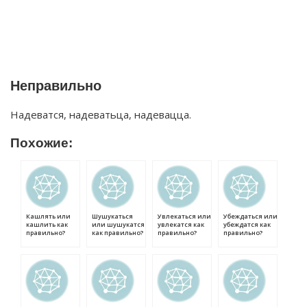
Неправильно
Надеватся, надеватьца, надевацца.
Похожие:
Кашлять или
Шушукаться
Увлекаться или
Убеждаться или
кашлить как
или шушукатся
увлекатся как
убеждатся как
правильно?
как правильно?
правильно?
правильно?