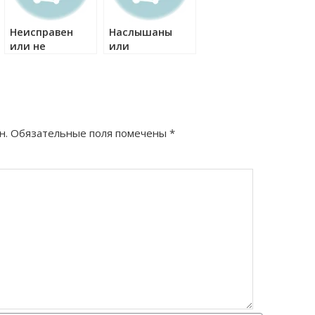
Неисправен
Наслышаны
или не
или
исправен как
наслышанны
правильно?
как правильно?
н.
Обязательные поля помечены
*