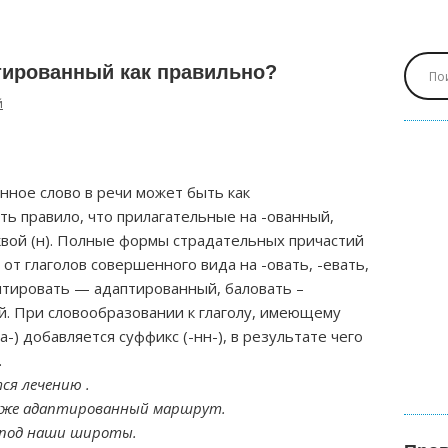
тированный как правильно?
й
нное слово в речи может быть как
сть правило, что прилагательные на -ованный,
вой (н). Полные формы страдательных причастий
т глаголов совершенного вида на -овать, -евать,
аптировать — адаптированный, баловать –
й. При словообразовании к глаголу, имеющему
ва-) добавляется суффикс (-нн-), в результате чего
.
ся лечению .
уже адаптированный маршрут.
 под наши широты.