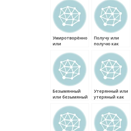
Умиротворённо
Получу или
или
получю как
умиротворёно
правильно?
как правильно?
Безымянный
Утерянный или
или безымяный
утеряный как
как правильно?
правильно?