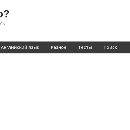
о?
сы!
Английский язык
Разное
Тесты
Поиск