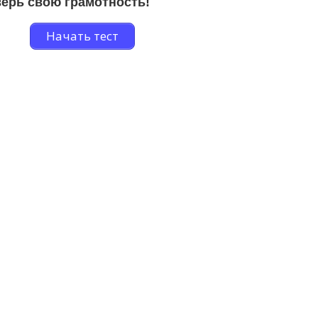
ерь свою грамотность!
Начать тест