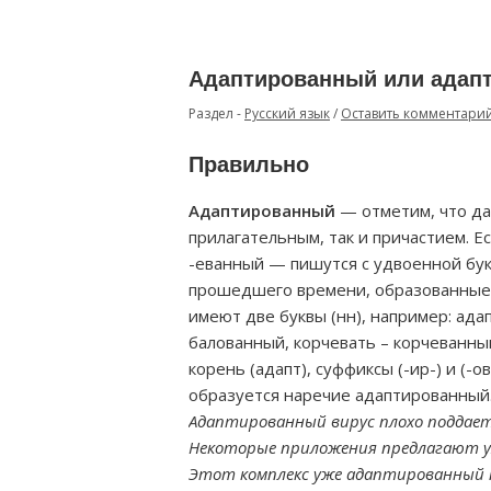
Адаптированный или адап
Раздел -
Русский язык
/
Оставить комментари
Правильно
Адаптированный
— отметим, что да
прилагательным, так и причастием. Е
-еванный — пишутся с удвоенной бук
прошедшего времени, образованные о
имеют две буквы (нн), например: ад
балованный, корчевать – корчеванны
корень (адапт), суффиксы (-ир-) и (-о
образуется наречие адаптированный
Адаптированный вирус плохо поддает
Некоторые приложения предлагают 
Этот комплекс уже адаптированный