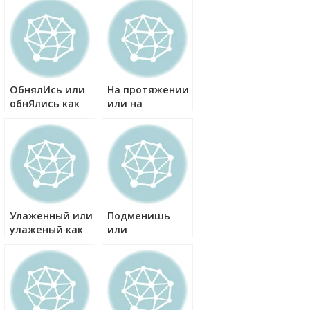
ОбнялИсь или
На протяжении
обнЯлись как
или на
правильно?
протяжение
как правильно?
Улаженный или
Подменишь
улаженый как
или
правильно?
подменешь как
правильно?