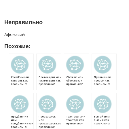
Неправильно
Афонасий
Похожие:
КремЕнь или
Претендент или
Обожаю или
Привык или
крЕмень как
притендент как
обажаю как
превык как
правильно?
правильно?
правильно?
правильно?
Предбанник
Превращусь
Тракторы или
Выпей или
или
или
трактора как
выпий как
придбанник как
привращусь как
правильно?
правильно?
правильно?
правильно?