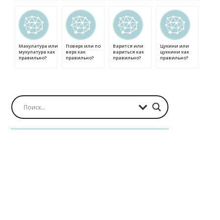
Макулатура или
Поверх или по
Варится или
Цукини или
мукулатура как
верх как
вариться как
цуккини как
правильно?
правильно?
правильно?
правильно?