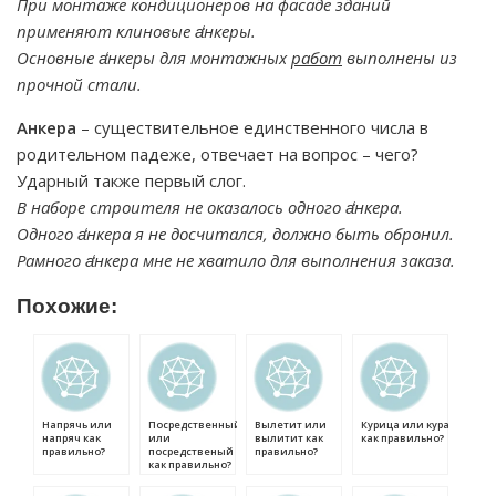
При монтаже кондиционеров на фасаде зданий
применяют клиновые а̒нкеры.
Основные а̒нкеры для монтажных
работ
выполнены из
прочной стали.
Анкера
– существительное единственного числа в
родительном падеже, отвечает на вопрос – чего?
Ударный также первый слог.
В наборе строителя не оказалось одного а̒нкера.
Одного а̒нкера я не досчитался, должно быть обронил.
Рамного а̒нкера мне не хватило для выполнения заказа.
Похожие:
Напрячь или
Посредственный
Вылетит или
Курица или кура
напряч как
или
вылитит как
как правильно?
правильно?
посредственый
правильно?
как правильно?