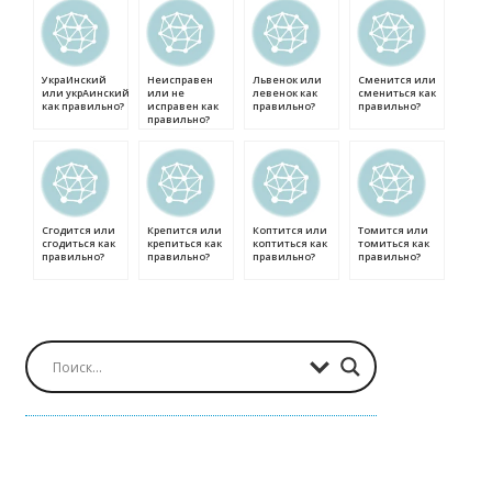
УкраИнский
Неисправен
Львенок или
Сменится или
или укрАинский
или не
левенок как
смениться как
как правильно?
исправен как
правильно?
правильно?
правильно?
Сгодится или
Крепится или
Коптится или
Томится или
сгодиться как
крепиться как
коптиться как
томиться как
правильно?
правильно?
правильно?
правильно?