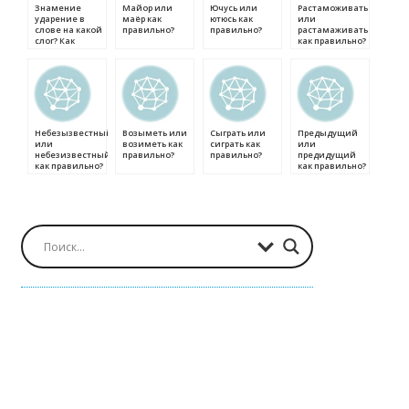
Знамение
Майор или
Ючусь или
Растаможивать
ударение в
маёр как
ютюсь как
или
слове на какой
правильно?
правильно?
растамаживать
слог? Как
как правильно?
правильно
ставить
ударение?
Небезызвестный
Возыметь или
Сыграть или
Предыдущий
или
возиметь как
сиграть как
или
небезизвестный
правильно?
правильно?
предидущий
как правильно?
как правильно?