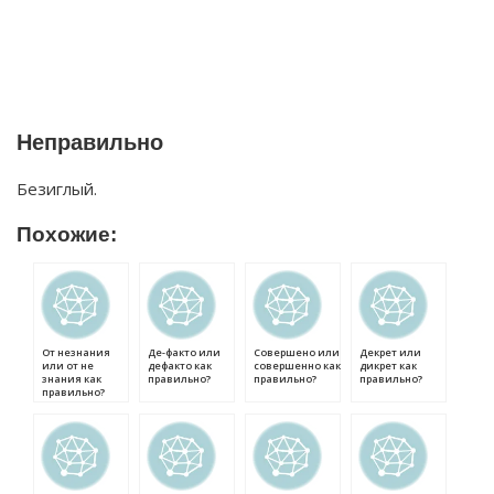
Неправильно
Безиглый.
Похожие:
От незнания
Де-факто или
Совершено или
Декрет или
или от не
дефакто как
совершенно как
дикрет как
знания как
правильно?
правильно?
правильно?
правильно?