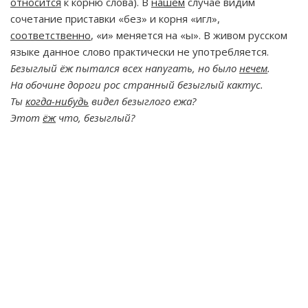
относится
к корню слова). В
нашем
случае видим
сочетание приставки «без» и корня «игл»,
соответственно
, «и» меняется на «ы». В живом русском
языке данное слово практически не употребляется.
Безыглый ёж пытался всех напугать, но было
нечем
.
На обочине дороги рос странный безыглый кактус.
Ты
когда-нибудь
видел безыглого ежа?
Этот
ёж
что, безыглый?