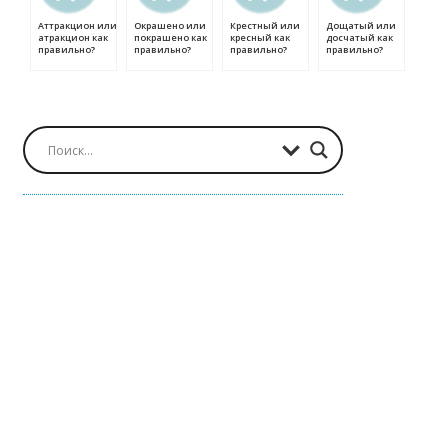
Аттракцион или
Окрашено или
Крестный или
Дощатый или
атракцион как
покрашено как
кресный как
досчатый как
правильно?
правильно?
правильно?
правильно?