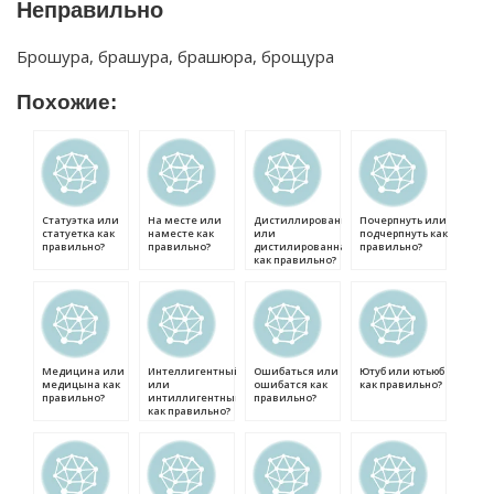
Неправильно
Брошура, брашура, брашюра, брощура
Похожие:
Статуэтка или
На месте или
Дистиллированная
Почерпнуть или
статуетка как
наместе как
или
подчерпнуть как
правильно?
правильно?
дистилированная
правильно?
как правильно?
Медицина или
Интеллигентный
Ошибаться или
Ютуб или ютьюб
медицына как
или
ошибатся как
как правильно?
правильно?
интиллигентный
правильно?
как правильно?