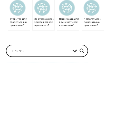
Ставится или
За рубежом или
Принимать или
Помогать или
ставиться как
зарубежом как
принемать как
помагать как
правильно?
правильно?
правильно?
правильно?