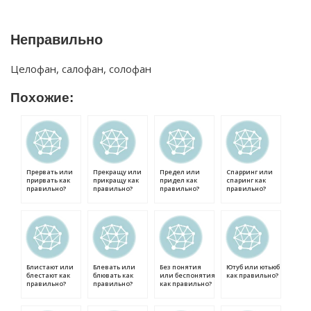
Неправильно
Целофан, салофан, солофан
Похожие:
Прервать или
Прекращу или
Предел или
Спарринг или
прирвать как
прикращу как
придел как
спаринг как
правильно?
правильно?
правильно?
правильно?
Блистают или
Блевать или
Без понятия
Ютуб или ютьюб
блестают как
блювать как
или беспонятия
как правильно?
правильно?
правильно?
как правильно?