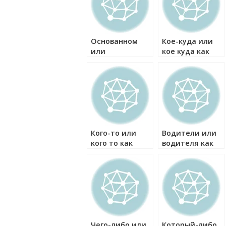
Основанном
Кое-куда или
или
кое куда как
основанным
правильно?
как правильно?
Кого-то или
Водители или
кого то как
водителя как
правильно?
правильно?
Чего-либо или
Который-либо