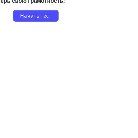
ерь свою грамотность!
Начать тест