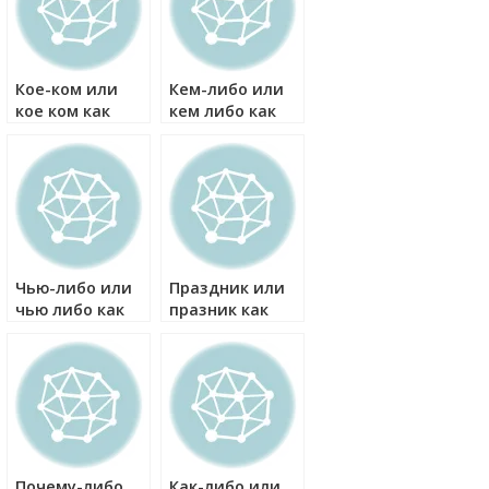
Кое-ком или
Кем-либо или
кое ком как
кем либо как
правильно?
правильно?
Чью-либо или
Праздник или
чью либо как
празник как
правильно?
правильно?
Почему-либо
Как-либо или