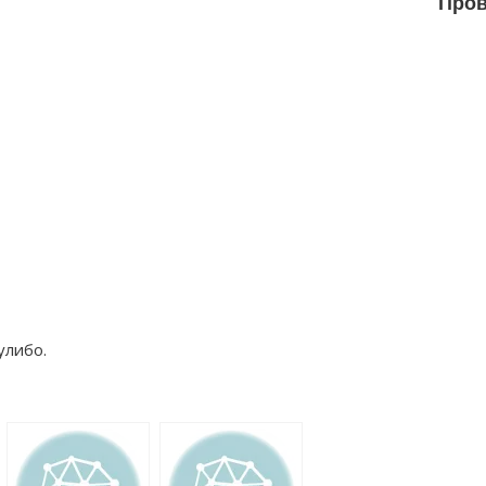
Пров
улибо.