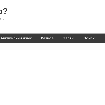
о?
сы!
Английский язык
Разное
Тесты
Поиск