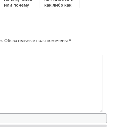
или почему
как либо как
либо как
правильно?
правильно?
н.
Обязательные поля помечены
*