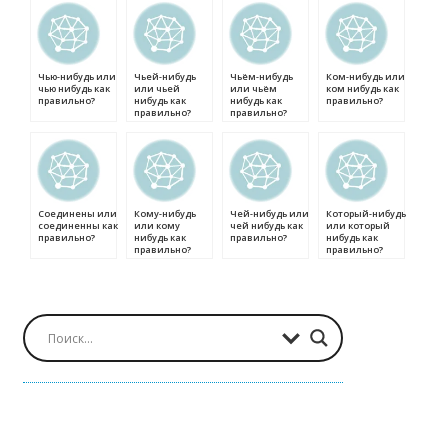
Чью-нибудь или
Чьей-нибудь
Чьём-нибудь
Ком-нибудь или
чью нибудь как
или чьей
или чьём
ком нибудь как
правильно?
нибудь как
нибудь как
правильно?
правильно?
правильно?
Соединены или
Кому-нибудь
Чей-нибудь или
Который-нибудь
соединенны как
или кому
чей нибудь как
или который
правильно?
нибудь как
правильно?
нибудь как
правильно?
правильно?