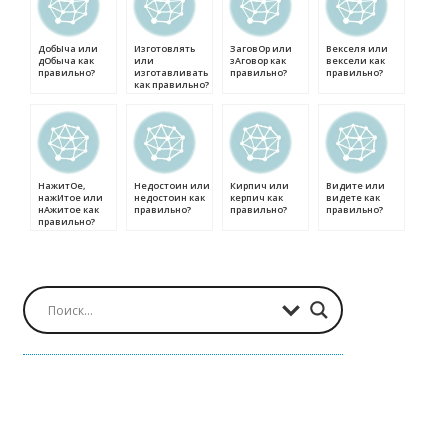
ДобЫча или
Изготовлять
ЗаговОр или
Векселя или
дОбыча как
или
зАговор как
вексели как
правильно?
изготавливать
правильно?
правильно?
как правильно?
НажитОе,
Недостоин или
Кирпич или
Видите или
нажИтое или
недостоин как
керпич как
видете как
нАжитое как
правильно?
правильно?
правильно?
правильно?