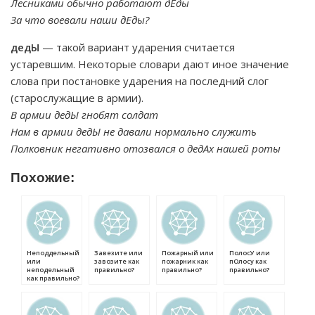
Лесниками обычно работают дЕды
За что воевали наши дЕды?
дедЫ
— такой вариант ударения считается
устаревшим. Некоторые словари дают иное значение
слова при постановке ударения на последний слог
(старослужащие в армии).
В армии дедЫ гнобят солдат
Нам в армии дедЫ не давали нормально служить
Полковник негативно отозвался о дедАх нашей роты
Похожие:
Неподдельный
Завезите или
Пожарный или
ПолосУ или
или
завозите как
пожарник как
пОлосу как
неподельный
правильно?
правильно?
правильно?
как правильно?