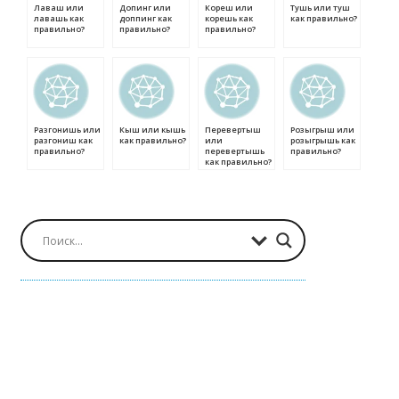
Лаваш или
Допинг или
Кореш или
Тушь или туш
лавашь как
доппинг как
корешь как
как правильно?
правильно?
правильно?
правильно?
Разгонишь или
Кыш или кышь
Перевертыш
Розыгрыш или
разгониш как
как правильно?
или
розыгрышь как
правильно?
перевертышь
правильно?
как правильно?