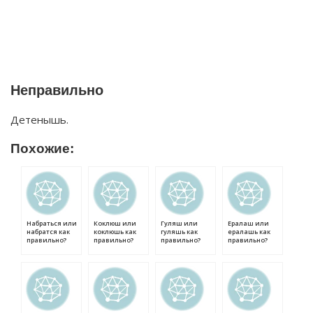
Неправильно
Детенышь.
Похожие:
Набраться или
Коклюш или
Гуляш или
Ералаш или
набратся как
коклюшь как
гуляшь как
ералашь как
правильно?
правильно?
правильно?
правильно?