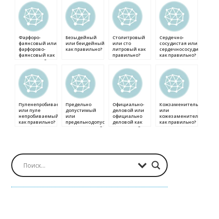
Фарфоро-
Безыдейный
Столитровый
Сердечно-
фаянсовый или
или беидейный
или сто
сосудистая или
фарфорово-
как правильно?
литровый как
сердечнососудистая
фаянсовый как
правильно?
как правильно?
правильно?
Пуленепробиваемый
Предельно
Официально-
Кожзаменитель
или пуле
допустимый
деловой или
или
непробиваемый
или
официально
кожезаменитель
как правильно?
предельнодопустимый
деловой как
как правильно?
как правильно?
правильно?