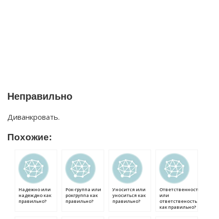
Неправильно
Диванкровать.
Похожие:
Надежно или
Рок-группа или
Уносится или
Ответственность
надеждно как
рокгруппа как
уноситься как
или
правильно?
правильно?
правильно?
ответственость
как правильно?