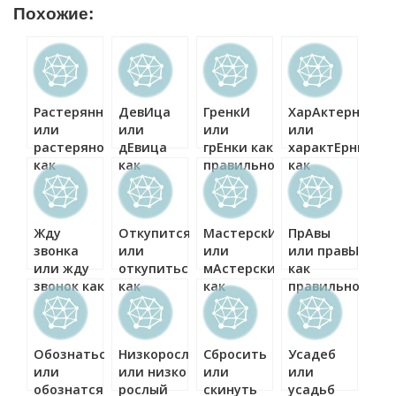
Похожие:
Растерянно
ДевИца
ГренкИ
ХарАктерный
или
или
или
или
растеряно
дЕвица
грЕнки как
характЕрный
как
как
правильно?
как
правильно?
правильно?
правильно?
Жду
Откупится
МастерскИ
ПрАвы
звонка
или
или
или правЫ
или жду
откупиться
мАстерски
как
звонок как
как
как
правильно?
правильно?
правильно?
правильно?
Обознаться
Низкорослый
Сбросить
Усадеб
или
или низко
или
или
обознатся
рослый
скинуть
усадьб