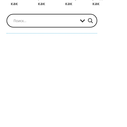
как
как
как
как
правильно?
правильно?
правильно?
правильно?