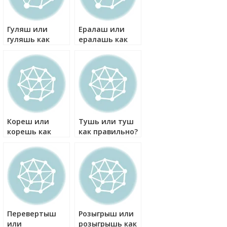
Гуляш или
Ералаш или
гуляшь как
ералашь как
правильно?
правильно?
Кореш или
Тушь или туш
корешь как
как правильно?
правильно?
Перевертыш
Розыгрыш или
или
розыгрышь как