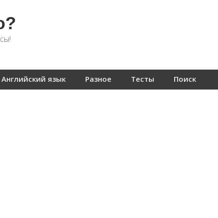
о?
сы!
Английский язык
Разное
Тесты
Поиск