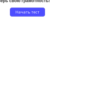
ерь свою грамотность!
Начать тест