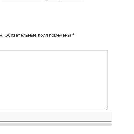
перевертышь
правильно?
как правильно?
н.
Обязательные поля помечены
*