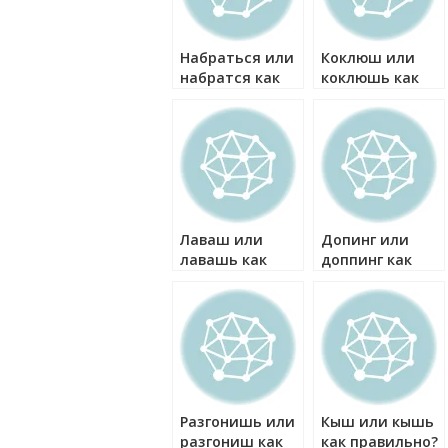
Набраться или
Коклюш или
набратся как
коклюшь как
правильно?
правильно?
Лаваш или
Допинг или
лавашь как
доппинг как
правильно?
правильно?
Разгонишь или
Кыш или кышь
разгониш как
как правильно?