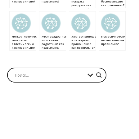
как правильно?
правильно?
погрузка
бесвозмездно
разгрузка как
как правильно?
правильно?
Легкоатлетический
Жизнерадостный
Жертвоприношение
Помесячно или
или легко
или жизне
или жертво
по месячно как
атлетический
радостный как
приношение
правильно?
как правильно?
правильно?
как правильно?