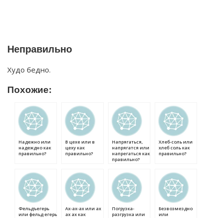
Неправильно
Худо бедно.
Похожие:
Надежно или
В цехе или в
Напрягаться,
Хлеб-соль или
надеждно как
цеху как
напрягатся или
хлеб соль как
правильно?
правильно?
напрегаться как
правильно?
правильно?
Фельдъегерь
Ах-ах-ах или ах
Погрузка-
Безвозмездно
или фельд егерь
ах ах как
разгрузка или
или