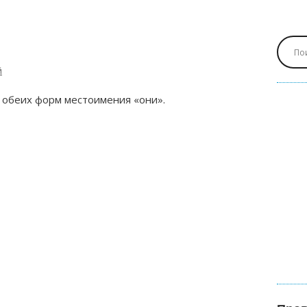
й
 обеих форм местоимения «они».