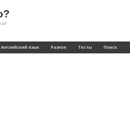
о?
сы!
Английский язык
Разное
Тесты
Поиск