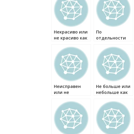
Некрасиво или
По
не красиво как
отдельности
правильно?
или
поотдельности
как правильно?
Неисправен
Не больше или
или не
небольше как
исправен как
правильно?
правильно?