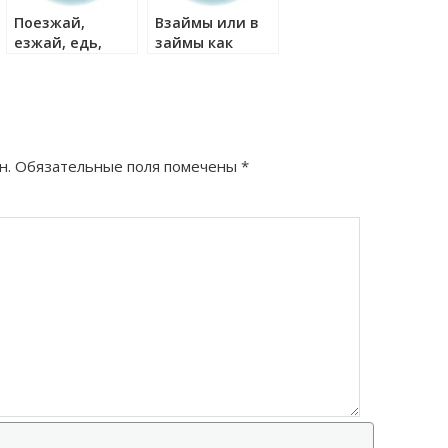
Поезжай,
Взаймы или в
езжай, едь,
займы как
ехай — как
правильно?
правильно?
н.
Обязательные поля помечены
*