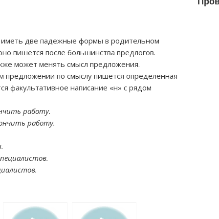
Пров
 иметь две падежные формы в родительном
 оно пишется после большинства предлогов.
акже может менять смысл предложения.
ом предложении по смыслу пишется определенная
ся факультативное написание «н» с рядом
нчить работу.
ончить работу.
.
специалистов.
циалистов.