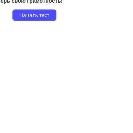
ерь свою грамотность!
Начать тест