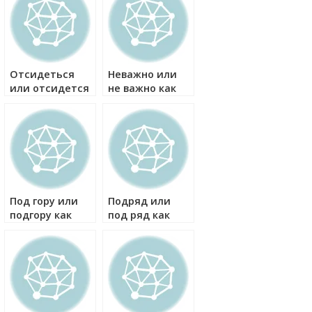
Отсидеться
Неважно или
или отсидется
не важно как
как правильно?
правильно?
Под гору или
Подряд или
подгору как
под ряд как
правильно?
правильно?