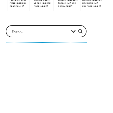
гусинный как
уверенны как
брошеный как
посаженный
правильно?
правильно?
правильно?
как правильно?