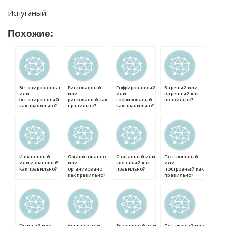
Испуганый.
Похожие:
Бетонированный
Рискованный
Гофрированный
Вареный или
или
или
или
варенный как
бетонированый
рискованый как
гофрированый
правильно?
как правильно?
правильно?
как правильно?
Израненный
Организованно
Связанный или
Построенный
или израненый
или
связаный как
или
как правильно?
организовано
правильно?
построеный как
как правильно?
правильно?
Гусиный или
Уверены или
Брошенный или
Посаженый или