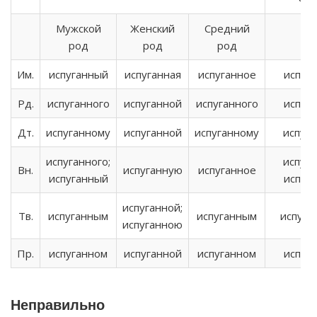
Мужской
Женский
Средний
род
род
род
Им.
испуганный
испуганная
испуганное
испуг
Рд.
испуганного
испуганной
испуганного
испуг
Дт.
испуганному
испуганной
испуганному
испуг
испуганного;
испуга
Вн.
испуганную
испуганное
испуганный
испуг
испуганной;
Тв.
испуганным
испуганным
испуга
испуганною
Пр.
испуганном
испуганной
испуганном
испуг
Неправильно