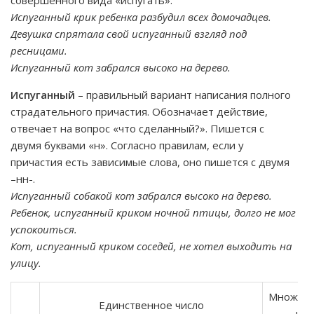
совершенного вида «испугать».
Испуганный крик ребенка разбудил всех домочадцев.
Девушка спрятала свой испуганный взгляд под
ресницами.
Испуганный кот забрался высоко на дерево.
Испуганный
– правильный вариант написания полного
страдательного причастия. Обозначает действие,
отвечает на вопрос «что сделанный?». Пишется с
двумя буквами «н». Согласно правилам, если у
причастия есть зависимые слова, оно пишется с двумя
–нн-.
Испуганный собакой кот забрался высоко на дерево.
Ребенок, испуганный криком ночной птицы, долго не мог
успокоиться.
Кот, испуганный криком соседей, не хотел выходить на
улицу.
Множест
Единственное число
чис