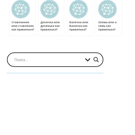
Ставленник
Дочечка или
Валечка или
Оземь или о
или ставленик
доченька как
Валичка как
земь как
как правильно?
правильно?
правильно?
правильно?