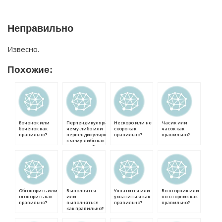
Неправильно
Извесно.
Похожие:
Бочонок или
Перпендикулярно
Нескоро или не
Часик или
бочёнок как
чему-либо или
скоро как
часок как
правильно?
перпендикулярно
правильно?
правильно?
к чему-либо как
правильно?
Обговорить или
Выполнятся
Ухватится или
Во вторник или
оговорить как
или
ухватиться как
во-вторник как
правильно?
выполняться
правильно?
правильно?
как правильно?