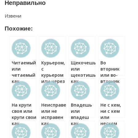
Неправильно
Извени
Похожие:
Читаемый
Курьером,
Щекочешь
Во
или
с
или
вторник
четаемый
курьером
щекотишь
или во-
как
или через
как
вторник
правильно?
курьера
правильно?
как
как
правильно?
правильно?
На круги
Неисправен
Впадешь
Не с кем,
своя или
или не
или
ни с кем
круги свои
исправен
впадеш
или
как
как
как
нескем
правильно?
правильно?
правильно?
как
правильно?