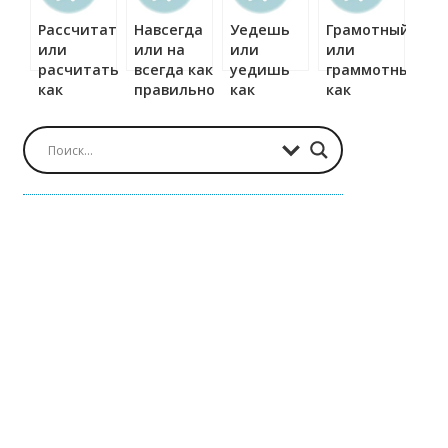
Рассчитать
Навсегда
Уедешь
Грамотный
или
или на
или
или
расчитать
всегда как
уедишь
граммотный
как
правильно?
как
как
правильно?
правильно?
правильно?