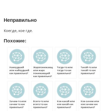
Неправильно
Коегде, кое где.
Похожие:
Наихудший
Жаропонижающий
Тогда-то или
Такой-то или
или найхудший
или жаро
тогда то как
такой то как
как правильно?
понижающий
правильно?
правильно?
как правильно?
Зачем-то или
Всего-то или
Кое-какой или
Кое-зачем или
зачем то как
всего то как
кое какой как
кое зачем как
правильно?
правильно?
правильно?
правильно?