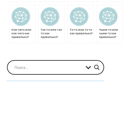
Кое-чего или
Так-то или так
То-то или то то
Чьим-то или
кое чего как
то как
как правильно?
чьим то как
правильно?
правильно?
правильно?