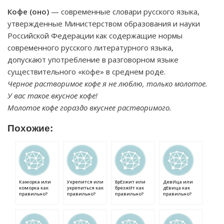
Кофе (оно)
— современные словари русского языка,
утвержденные Министерством образования и науки
Российской Федерации как содержащие нормы
современного русского литературного языка,
допускают употребление в разговорном языке
существительного «кофе» в среднем роде.
Черное растворимое кофе я не люблю, только молотое.
У вас такое вкусное кофе!
Молотое кофе гораздо вкуснее растворимого.
Похожие:
Каморка или
Укрепится или
БрЕзжит или
ДевИца или
коморка как
укрепиться как
брезжИт как
дЕвица как
правильно?
правильно?
правильно?
правильно?