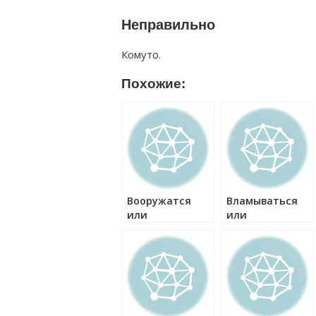
Неправильно
Комуто.
Похожие:
Вооружатся
Вламываться
или
или
вооружаться
вламыватся как
как правильно?
правильно?