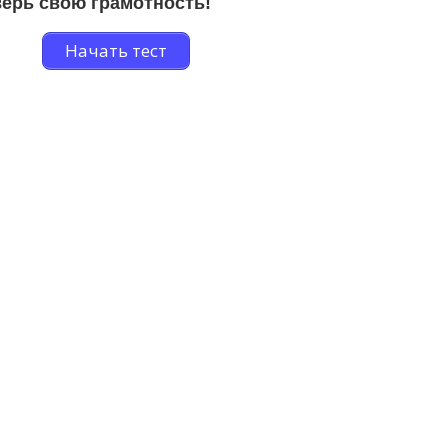
ерь свою грамотность!
Начать тест