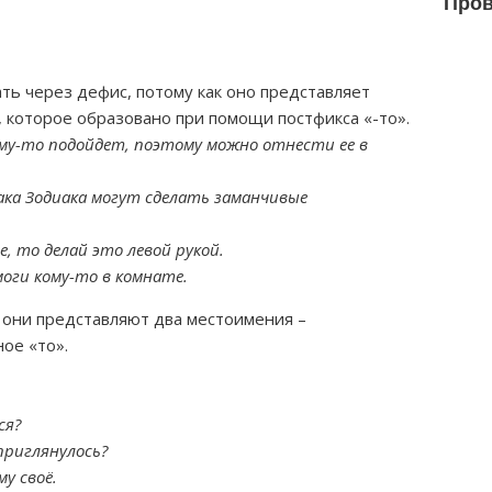
Пров
ть через дефис, потому как оно представляет
которое образовано при помощи постфикса «-то».
му-то подойдет, поэтому можно отнести ее в
ака Зодиака могут сделать заманчивые
, то делай это левой рукой.
моги кому-то в комнате.
а они представляют два местоимения –
ое «то».
ся?
приглянулось?
му своё.