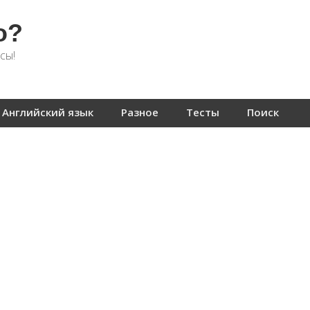
о?
сы!
Английский язык
Разное
Тесты
Поиск