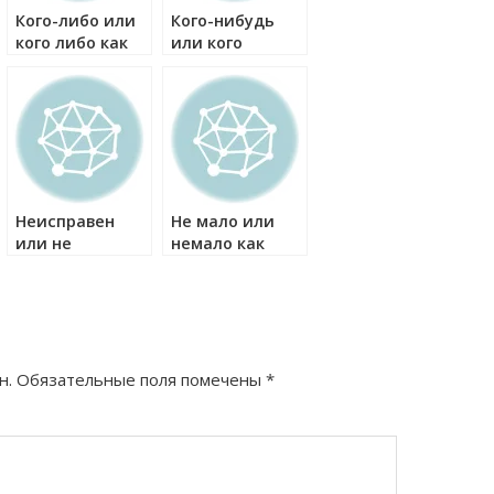
Кого-либо или
Кого-нибудь
кого либо как
или кого
правильно?
нибудь как
правильно?
Неисправен
Не мало или
или не
немало как
исправен как
правильно?
правильно?
н.
Обязательные поля помечены
*