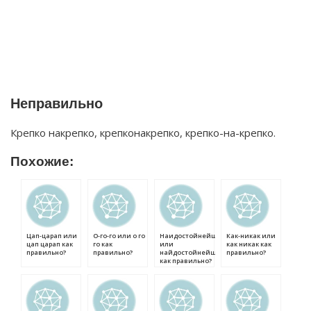
Неправильно
Крепко накрепко, крепконакрепко, крепко-на-крепко.
Похожие:
Цап-царап или
О-го-го или о го
Наидостойнейший
Как-никак или
цап царап как
го как
или
как никак как
правильно?
правильно?
найдостойнейший
правильно?
как правильно?