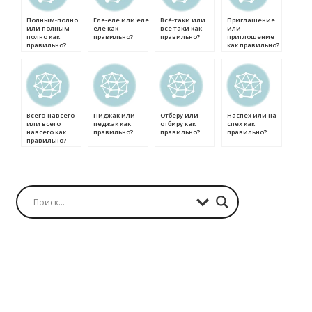
Полным-полно
Еле-еле или еле
Всё-таки или
Приглашение
или полным
еле как
все таки как
или
полно как
правильно?
правильно?
приглошение
правильно?
как правильно?
Всего-навсего
Пиджак или
Отберу или
Наспех или на
или всего
педжак как
отбиру как
спех как
навсего как
правильно?
правильно?
правильно?
правильно?