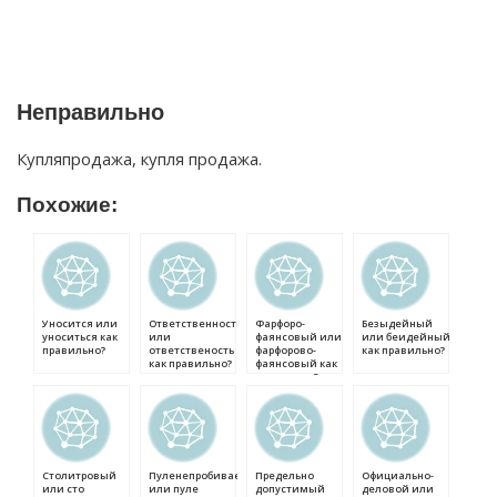
Неправильно
Купляпродажа, купля продажа.
Похожие:
Уносится или
Ответственность
Фарфоро-
Безыдейный
уноситься как
или
фаянсовый или
или беидейный
правильно?
ответственость
фарфорово-
как правильно?
как правильно?
фаянсовый как
правильно?
Столитровый
Пуленепробиваемый
Предельно
Официально-
или сто
или пуле
допустимый
деловой или