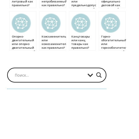
литровый как
непробиваемый
или
официально
правильно?
как правильно?
предельнодопустимый
деловой как
как правильно?
правильно?
Опорно-
Кожзаменитель
Канцтовары
Горно-
двигательный
или
или канц
обогатительный
или опорно
кожезаменитель
товары как
или
двигательный
как правильно?
правильно?
горнообогатительный
как правильно?
как правильно?