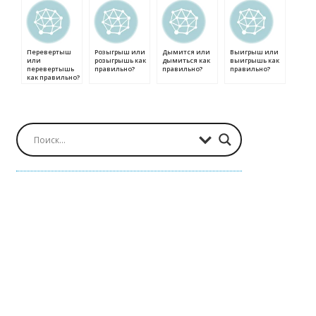
Перевертыш
Розыгрыш или
Дымится или
Выигрыш или
или
розыгрышь как
дымиться как
выигрышь как
перевертышь
правильно?
правильно?
правильно?
как правильно?