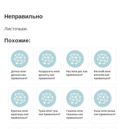
Неправильно
Листочьки.
Похожие:
Дочка или
Разрушать или
Раз или рас как
Весной или
дочька как
рушить как
правильно?
весною как
правильно?
правильно?
правильно?
Ералаш или
Тушь или туш
Гашиш или
Кыш или кышь
ералашь как
как правильно?
гашишь как
как правильно?
правильно?
правильно?