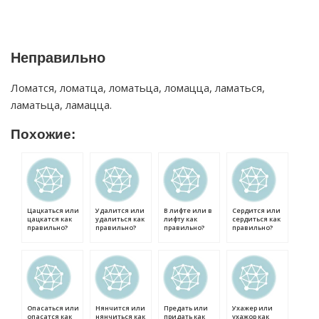
Неправильно
Ломатся, ломатца, ломатьца, ломацца, ламаться,
ламатьца, ламацца.
Похожие:
Цацкаться или
Удалится или
В лифте или в
Сердится или
цацкатся как
удалиться как
лифту как
сердиться как
правильно?
правильно?
правильно?
правильно?
Опасаться или
Нянчится или
Предать или
Ухажер или
опасатся как
нянчиться как
придать как
ухажор как