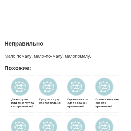
Неправильно
Мало помалу, мало-по-малу, малопомалу.
Похожие:
Джаз-группа
Ку-ку или ку ку
Едва-едва или
Еле-еле или еле
или джазгруппа
как правильно?
едва едва как
еле как
как правильно?
правильно?
правильно?