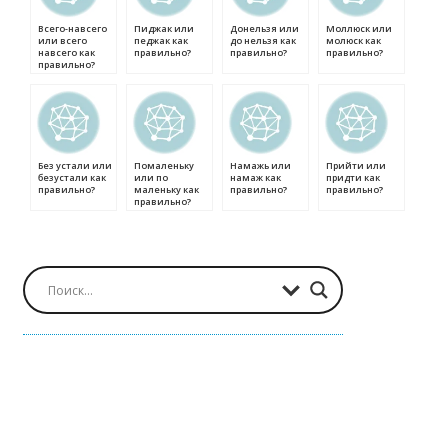
Всего-навсего
Пиджак или
Донельзя или
Моллюск или
или всего
педжак как
до нельзя как
молюск как
навсего как
правильно?
правильно?
правильно?
правильно?
Без устали или
Помаленьку
Намажь или
Прийти или
безустали как
или по
намаж как
придти как
правильно?
маленьку как
правильно?
правильно?
правильно?