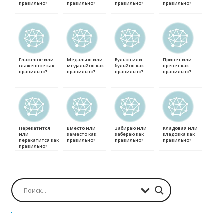
правильно?
правильно?
правильно?
правильно?
Глаженое или
Медальон или
Бульон или
Привет или
глаженное как
медальйон как
бульйон как
превет как
правильно?
правильно?
правильно?
правильно?
Перекатится
Вместо или
Забираю или
Кладовая или
или
заместо как
забераю как
кладовка как
перекатится как
правильно?
правильно?
правильно?
правильно?