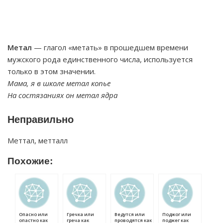
Метал
— глагол «метать» в прошедшем времени
мужского рода единственного числа, используется
только в этом значении.
Мама, я в школе метал копье
На состязаниях он метал ядра
Неправильно
Меттал, метталл
Похожие:
Опасно или
Гречка или
Ведутся или
Поджог или
опастно как
греча как
проводятся как
поджег как