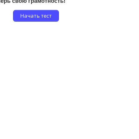
ерь свою грамотность!
Начать тест