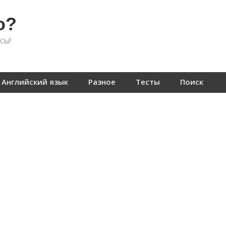
о?
сы!
Английский язык
Разное
Тесты
Поиск