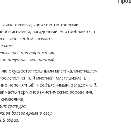
Пров
таинственный, сверхъестественный;
необъяснимый, загадочный. Употребляется в
его-либо необъяснимого.
енком.
ользуется популярностью.
ения получился мистичный.
нию с существительными мистика, мистицизм;
 преисполненный мистики, мистицизма. В
ние непонятный, необъяснимый, загадочный.
ак часть терминов (мистические верования,
 символика).
 литература.
ивя долгое время в лесу.
ий образ.