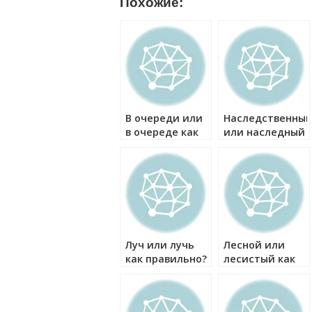
Похожие:
В очереди или
Наследственны
в очереде как
или наследный
правильно?
как правильно?
Луч или лучь
Лесной или
как правильно?
лесистый как
правильно?