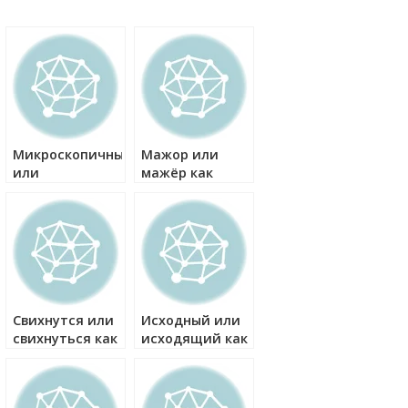
й
Микроскопичный
Мажор или
или
мажёр как
микроскопический
правильно?
как правильно?
Свихнутся или
Исходный или
свихнуться как
исходящий как
правильно?
правильно?