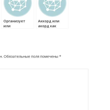
Организует
Аккорд или
или
акорд как
я
организовывает
правильно?
как правильно?
н.
Обязательные поля помечены
*