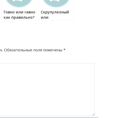
Говно или гавно
Скрупулезный
как правильно?
или
скурпулезный
как правильно?
н.
Обязательные поля помечены
*