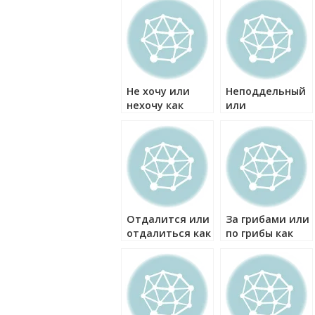
Не хочу или
Неподдельный
нехочу как
или
правильно?
неподельный
как правильно?
Отдалится или
За грибами или
отдалиться как
по грибы как
правильно?
правильно?