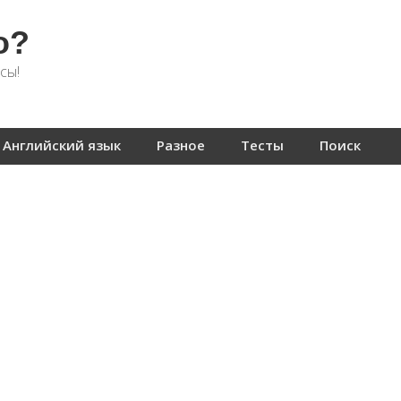
о?
сы!
Английский язык
Разное
Тесты
Поиск