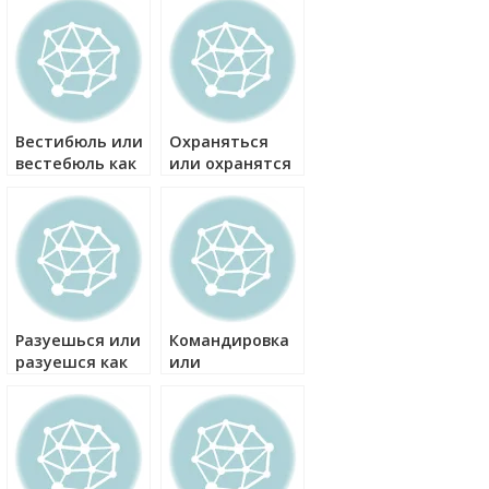
Вестибюль или
Охраняться
вестебюль как
или охранятся
правильно?
как правильно?
Разуешься или
Командировка
разуешся как
или
правильно?
коммандировка
как правильно?