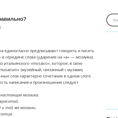
правильно?
й
ка единогласно предписывают говорить и писать
 в середине слова (ударение на «а» — мозАика).
 итальянского «mosaico», которое, в свою
musaicum» (музейный, связанный с музами).
ных слов характерно сочетание в одном слоге
ность написания и произношения следует
а настоящая мозаика.
 красотой.
й и той же мозаики.
солнца.