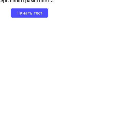
ерь свою грамотность!
Начать тест