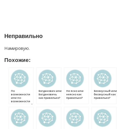
Неправильно
Намировую.
Похожие:
По
Богданович или
Не ясно или
Безвкусный или
возможности
Богдановичь
неясно как
бесвкусный как
или по-
как правильно?
правильно?
правильно?
возможности
как правильно?