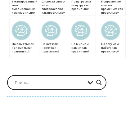
Эмалированный
Слово за слово
По нутру или
Повременим
или
или
понутру как
или по
эмалированый
словозаслово
правильно?
временим как
как правильно?
как правильно?
правильно?
На память или
На нет или
На миг или
На бегу или
напамять как
нанет как
намиг как
набегу как
правильно?
правильно?
правильно?
правильно?