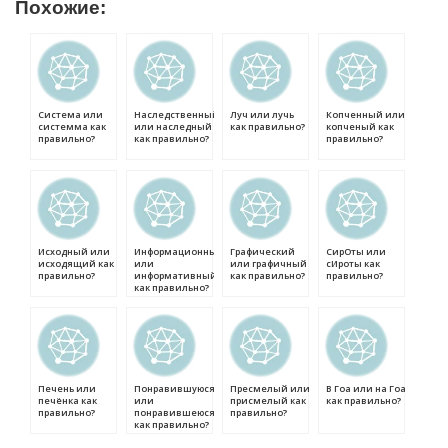
Похожие:
Система или
Наследственный
Луч или лучь
Копченный или
системма как
или наследный
как правильно?
копченый как
правильно?
как правильно?
правильно?
Исходный или
Информационный
Графический
СирОты или
исходящий как
или
или графичный
сИроты как
правильно?
информативный
как правильно?
правильно?
как правильно?
Печень или
Понравившуюся
Пресмелый или
В Гоа или на Гоа
печёнка как
или
присмелый как
как правильно?
правильно?
понравившеюся
правильно?
как правильно?