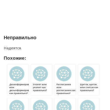
Неправильно
Надеятся.
Похожие:
Дезинформировать
Уколет или
Расписание
Щиток, щеток
или
уколит как
или
или считок как
дезынформировать
правильно?
росписание как
правильно?
как правильно?
правильно?