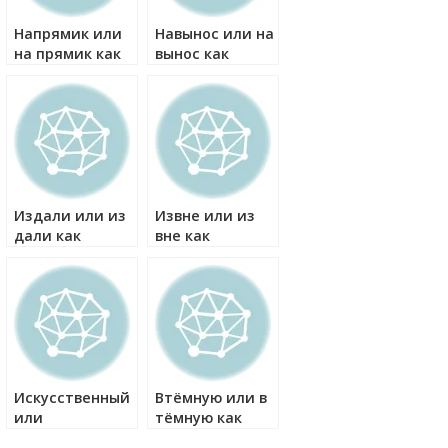
Напрямик или
Навынос или на
на прямик как
вынос как
правильно?
правильно?
Издали или из
Извне или из
дали как
вне как
правильно?
правильно?
Искусственный
Втёмную или в
или
тёмную как
искуственный
правильно?