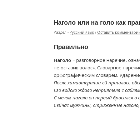
Наголо или на голо как пр
Раздел -
Русский язык
/
Оставить комментари
Правильно
Наголо
– разговорное наречие, означ
не оставив волос». Словарное наречи
орфографическим словарем. Ударение 
После химиотерапии ей пришлось обс
Его войско ждало неприятеля с саблям
С мечом наголо он первый бросился в
Сейчас мужчины, стриженные наголо,