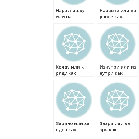
Нараспашку
Наравне или на
или на
равне как
распашку как
правильно?
правильно?
Кряду или к
Изнутри или из
ряду как
нутри как
правильно?
правильно?
Заодно или за
Зазря или за
одно как
зря как
правильно?
правильно?