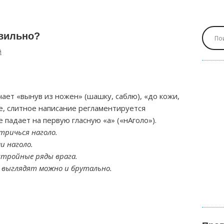
авильно?
й
ает «вынув из ножен» (шашку, саблю), «до кожи,
е, слитное написание регламентируется
падает на первую гласную «а» («нАголо»).
тричься наголо.
и наголо.
 стройные ряды врага.
 выглядят можно и брутально.