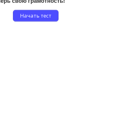
ерь свою грамотность!
Начать тест