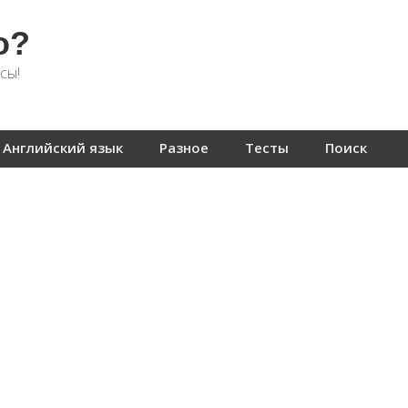
о?
сы!
Английский язык
Разное
Тесты
Поиск