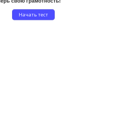
ерь свою грамотность!
Начать тест