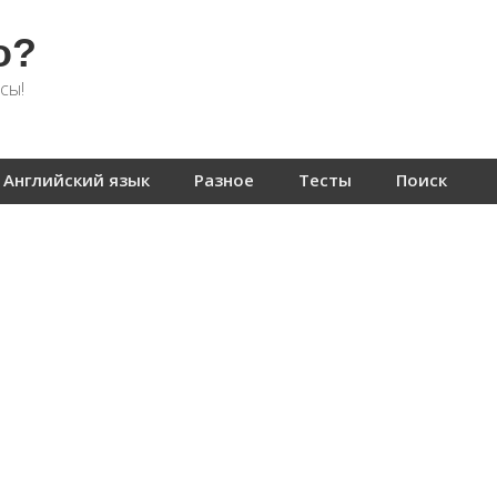
о?
сы!
Английский язык
Разное
Тесты
Поиск