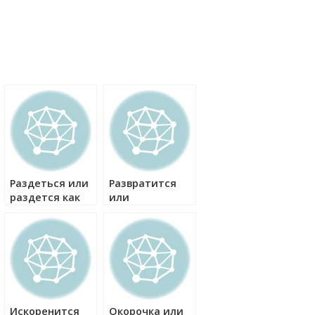
Раздеться или
Развратится
раздется как
или
правильно?
развратиться
как правильно?
Искоренится
Окорочка или