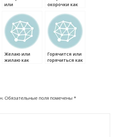
или
окорочки как
искорениться
правильно?
как правильно?
Желаю или
Горячится или
жилаю как
горячиться как
правильно?
правильно?
н.
Обязательные поля помечены
*