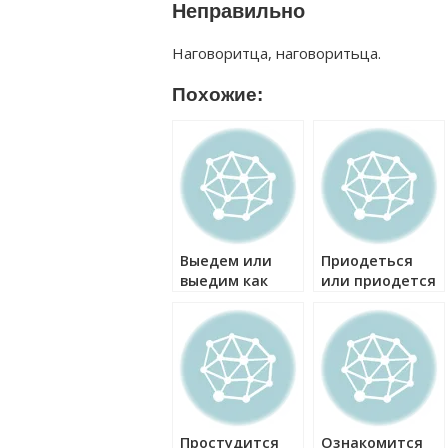
Неправильно
Наговоритца, наговоритьца.
Похожие:
Выедем или
Приодеться
выедим как
или приодется
правильно?
как правильно?
Простудится
Ознакомится