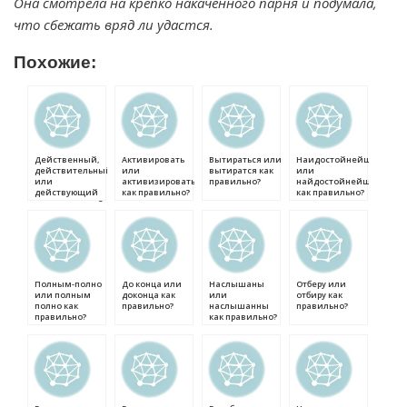
Она смотрела на крепко накаченного парня и подумала,
что сбежать вряд ли удастся.
Похожие:
Действенный,
Активировать
Вытираться или
Наидостойнейший
действительный
или
вытиратся как
или
или
активизировать
правильно?
найдостойнейший
действующий
как правильно?
как правильно?
как правильно?
Полным-полно
До конца или
Наслышаны
Отберу или
или полным
доконца как
или
отбиру как
полно как
правильно?
наслышанны
правильно?
правильно?
как правильно?