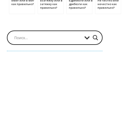
Вмиг или в миг
Взатяжку или в
Вдребезги или в
Не честно или
как правильно?
затяжку как
дребезги как
нечестно как
правильно?
правильно?
правильно?