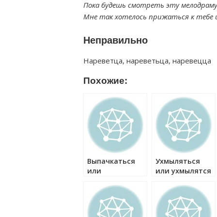
Пока будешь смотреть эту мелодраму
Мне так хотелось прижаться к тебе 
Неправильно
Нареветца, нареветьца, наревецца
Похожие:
Выпачкаться
Ухмыляться
или
или ухмылятся
выпачкатся как
как правильно?
правильно?