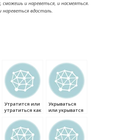
, сможешь и нареветься, и насмеяться.
и нареветься вдосталь.
Утратится или
Укрываться
утратиться как
или укрыватся
правильно?
как правильно?