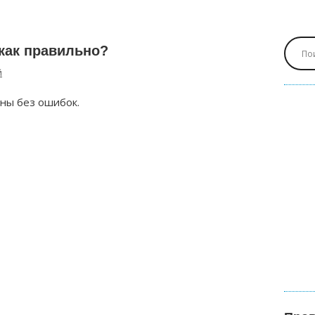
как правильно?
й
аны без ошибок.