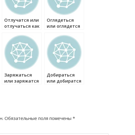
Отлучатся или
Оглядеться
отлучаться как
или оглядется
правильно?
как правильно?
Заряжаться
Добираться
или заряжатся
или добиратся
как правильно?
как правильно?
н.
Обязательные поля помечены
*