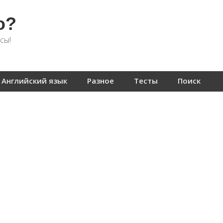
о?
сы!
Английский язык
Разное
Тесты
Поиск