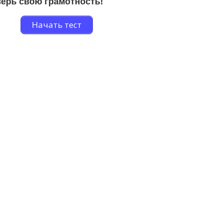
ерь свою грамотность!
Начать тест