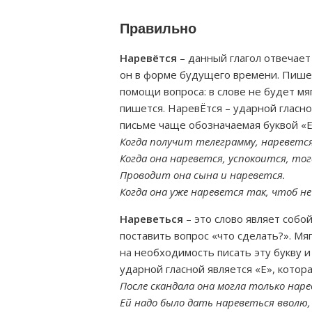
Правильно
Наревётся
– данный глагол отвечает
он в форме будущего времени. Пишет
помощи вопроса: в слове не будет мяг
пишется. НаревЁтся – ударной гласно
письме чаще обозначаемая буквой «Е
Когда получит телеграмму, наревется
Когда она наревется, успокоится, тог
Проводит она сына и наревется.
Когда она уже наревется так, чтоб н
Нареветься
– это слово являет собо
поставить вопрос «что сделать?». Мя
на необходимость писать эту букву и
ударной гласной является «Е», котора
После скандала она могла только наре
Ей надо было дать нареветься вволю,