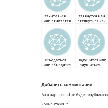
Отчитаться
Оттянутся или
или отчитатся
оттянуться как
как правильно?
правильно?
Объедаться
Надушится или
или объедатся
надушиться
как правильно?
как правильно?
Добавить комментарий
Ваш адрес email не будет опубликова
Комментарий
*