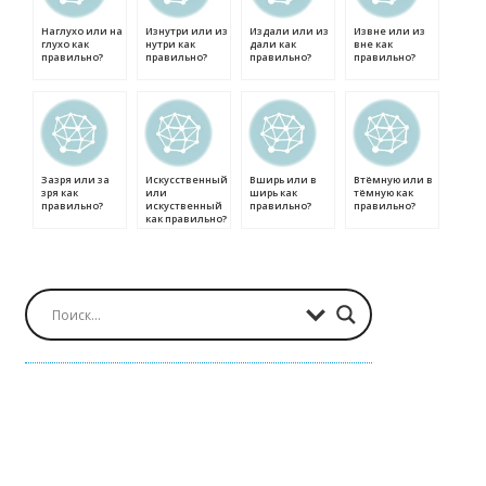
Наглухо или на
Изнутри или из
Издали или из
Извне или из
глухо как
нутри как
дали как
вне как
правильно?
правильно?
правильно?
правильно?
Зазря или за
Искусственный
Вширь или в
Втёмную или в
зря как
или
ширь как
тёмную как
правильно?
искуственный
правильно?
правильно?
как правильно?