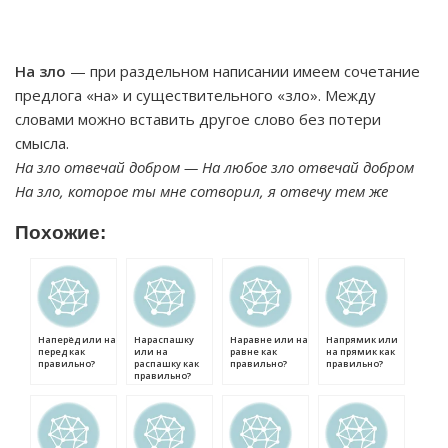
На зло
— при раздельном написании имеем сочетание
предлога «на» и существительного «зло». Между
словами можно вставить другое слово без потери
смысла.
На зло отвечай добром — На любое зло отвечай добром
На зло, которое ты мне сотворил, я отвечу тем же
Похожие:
Наперёд или на
Нараспашку
Наравне или на
Напрямик или
перед как
или на
равне как
на прямик как
правильно?
распашку как
правильно?
правильно?
правильно?