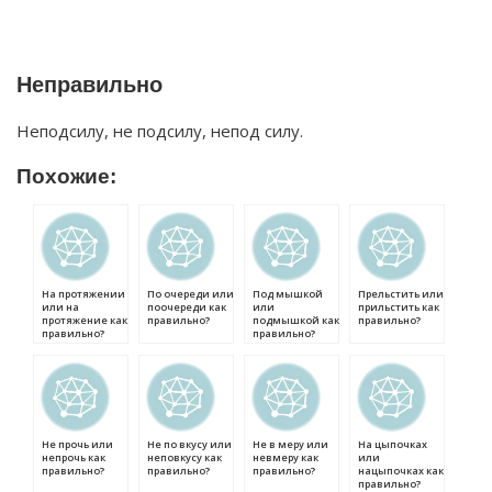
Неправильно
Неподсилу, не подсилу, непод силу.
Похожие:
На протяжении
По очереди или
Под мышкой
Прельстить или
или на
поочереди как
или
прильстить как
протяжение как
правильно?
подмышкой как
правильно?
правильно?
правильно?
Не прочь или
Не по вкусу или
Не в меру или
На цыпочках
непрочь как
неповкусу как
невмеру как
или
правильно?
правильно?
правильно?
нацыпочках как
правильно?