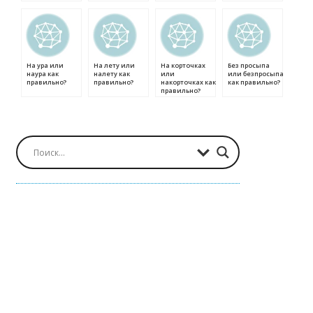
На ура или
На лету или
На корточках
Без просыпа
наура как
налету как
или
или безпросыпа
правильно?
правильно?
накорточках как
как правильно?
правильно?