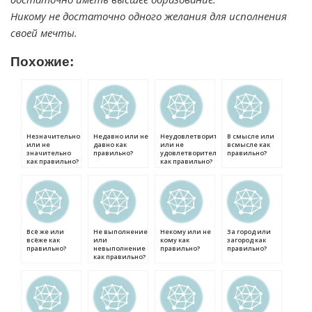
Никому не достаточно одного желания для исполнения
своей мечты.
Похожие:
Незначительно
Недавно или не
Неудовлетворительно
В смысле или
или не
давно как
или не
всмысле как
значительно
правильно?
удовлетворительно
правильно?
как правильно?
как правильно?
Всё же или
Не выполнение
Некому или не
За город или
всёже как
или
кому как
загород как
правильно?
невыполнение
правильно?
правильно?
как правильно?