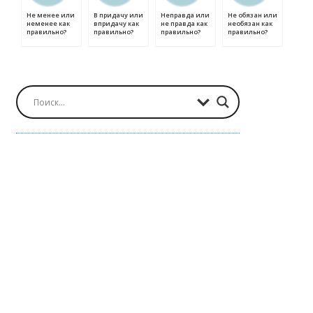
Не менее или
В придачу или
Неправда или
Не обязан или
неменее как
впридачу как
не правда как
необязан как
правильно?
правильно?
правильно?
правильно?