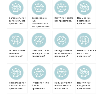
Загреметь или
Согласовано
ВзятА или взЯта
Пример или
загриметь как
или
как правильно?
премер как
правильно?
согласованно
правильно?
как правильно?
Отсюда или от
Ненадолго или
Незадолго или
Намного или на
сюда как
не на долго как
не за долго как
много как
правильно?
правильно?
правильно?
правильно?
Насколько или
Чтобы или что
Напишите или
Прийти или
на сколько как
бы как
напишете как
придти как
правильно?
правильно?
правильно?
правильно?