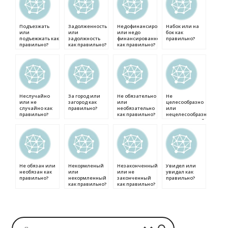
Подъезжать
Задолженность
Недофинансированность
Набок или на
или
или
или недо
бок как
подъежжать как
задолжность
финансированность
правильно?
правильно?
как правильно?
как правильно?
Неслучайно
За город или
Не обязательно
Не
или не
загород как
или
целесообразно
случайно как
правильно?
необязательно
или
правильно?
как правильно?
нецелесообразно
как правильно?
Не обязан или
Некормленый
Незаконченный
Увидел или
необязан как
или
или не
увидал как
правильно?
некормленный
законченный
правильно?
как правильно?
как правильно?