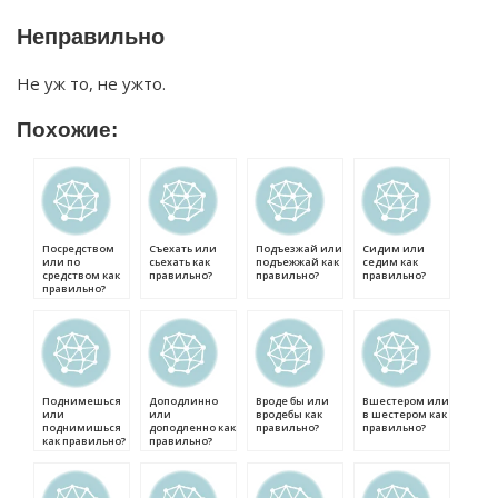
Неправильно
Не уж то, не ужто.
Похожие:
Посредством
Съехать или
Подъезжай или
Сидим или
или по
сьехать как
подъежжай как
седим как
средством как
правильно?
правильно?
правильно?
правильно?
Поднимешься
Доподлинно
Вроде бы или
Вшестером или
или
или
вродебы как
в шестером как
поднимишься
доподленно как
правильно?
правильно?
как правильно?
правильно?