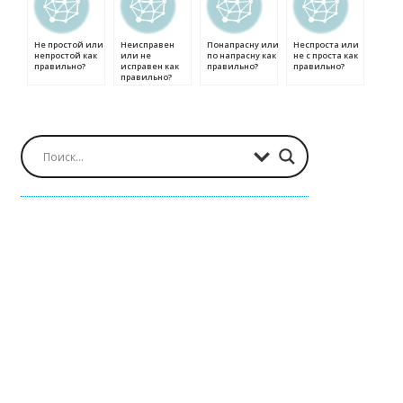
Не простой или
Неисправен
Понапрасну или
Неспроста или
непростой как
или не
по напрасну как
не с проста как
правильно?
исправен как
правильно?
правильно?
правильно?