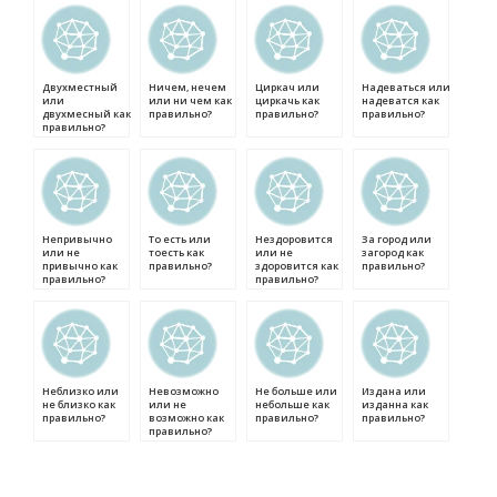
Двухместный
Ничем, нечем
Циркач или
Надеваться или
или
или ни чем как
циркачь как
надеватся как
двухмесный как
правильно?
правильно?
правильно?
правильно?
Непривычно
То есть или
Нездоровится
За город или
или не
тоесть как
или не
загород как
привычно как
правильно?
здоровится как
правильно?
правильно?
правильно?
Неблизко или
Невозможно
Не больше или
Издана или
не близко как
или не
небольше как
изданна как
правильно?
возможно как
правильно?
правильно?
правильно?