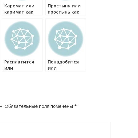
Каремат или
Простыня или
каримат как
простынь как
правильно?
правильно?
Расплатится
Понадобится
или
или
расплатиться
понадобиться
как правильно?
как правильно?
н.
Обязательные поля помечены
*