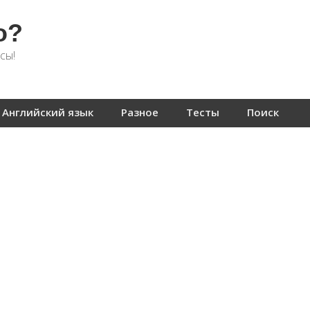
о?
сы!
Английский язык
Разное
Тесты
Поиск