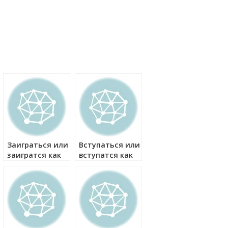
Заиграться или
Вступаться или
заигратся как
вступатся как
правильно?
правильно?