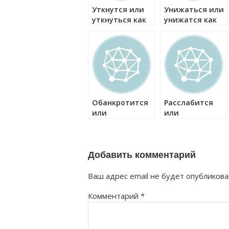
Уткнутся или
Унижаться или
уткнуться как
унижатся как
правильно?
правильно?
Обанкротится
Расслабится
или
или
обанкротиться
расслабиться
как правильно?
как правильно?
Добавить комментарий
Ваш адрес email не будет опубликова
Комментарий
*