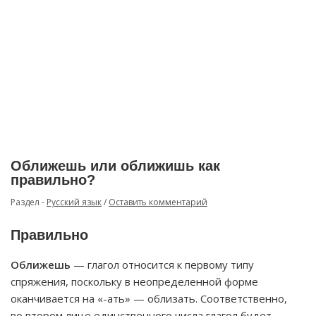
Оближешь или оближишь как
правильно?
Раздел -
Русский язык
/
Оставить комментарий
Правильно
Оближешь
— глагол относится к первому типу
спряжения, поскольку в неопределенной форме
оканчивается на «-ать» — облизать. Соответственно,
во втором лице единственного числа глагол будет