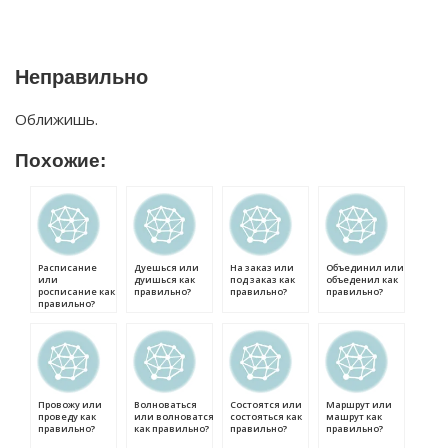
Неправильно
Оближишь.
Похожие:
Расписание
Дуешься или
На заказ или
Объединил или
или
дуишься как
под заказ как
объеденил как
росписание как
правильно?
правильно?
правильно?
правильно?
Провожу или
Волноваться
Состоятся или
Маршрут или
проведу как
или волноватся
состояться как
машрут как
правильно?
как правильно?
правильно?
правильно?