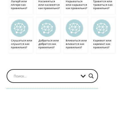
ЛагерЯ или
Насмеяться
Нарываться
Травится или
лАгери как
или насмеятся
или нарыватся
травиться как
правильно?
как правильно?
как правильно?
правильно?
Слушаться или
Добраться или
Вливаться или
Каремат или
слушатся как
добратся как
вливатся как
каримат как
правильно?
правильно?
правильно?
правильно?