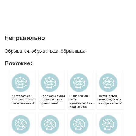
Неправильно
Обрыватся, обрыватьца, обрывацца.
Похожие:
Доставаться
Целоваться или
Выцветший
Ослушаться
или доставатся
целоватся как
или
или ослушатся
как правильно?
правильно?
выцвевший как
как правильно?
правильно?