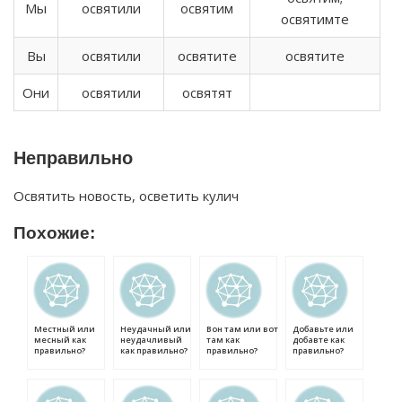
Мы
освятили
освятим
освятимте
Вы
освятили
освятите
освятите
Они
освятили
освятят
Неправильно
Освятить новость, осветить кулич
Похожие:
Местный или
Неудачный или
Вон там или вот
Добавьте или
месный как
неудачливый
там как
добавте как
правильно?
как правильно?
правильно?
правильно?