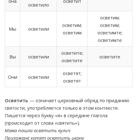
она
осветит
осветило
осветим;
осветим;
осветим;
Мы
осветили
осветим
осветимте;
осветимте
осветите;
Вы
осветили
осветите
осветите
осветят;
Они
осветили
осветят
Освятить
— означает церковный обряд по приданию
святости, употребляется только в этом контексте.
Пишется через букву «я» в середине глагола
(происходит от слова «святить»).
Мама пошла освятить кулич
Прихожане хотят освятить икону