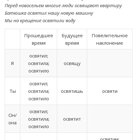
Перед новосельем многие люди освящают квартиру
Батюшка освятил нашу новую машину
Мы на крещение освятили воду
Прошедшее
Будущее
Повелительное
время
время
наклонение
освятил;
Я
освятила;
освящу
освятило
освятил;
Ты
освятила;
освятишь
освяти
освятило
освятил;
Он/
освятила;
освятит
она
освятило
освятим;