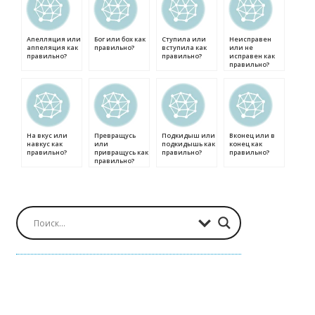
Апелляция или
Бог или бох как
Ступила или
Неисправен
аппеляция как
правильно?
вступила как
или не
правильно?
правильно?
исправен как
правильно?
На вкус или
Превращусь
Подкидыш или
Вконец или в
навкус как
или
подкидышь как
конец как
правильно?
привращусь как
правильно?
правильно?
правильно?