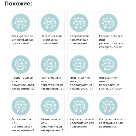
Похожие:
Оглянутся или
Нагреться или
Каремат или
Раскрепостится
оглянуться как
нагрется как
каримат как
или
правильно?
правильно?
правильно?
раскрепоститься
как правильно?
Произносится
Приготовится
Поднатужится
Переселится
или
или
или
или
произноситься
приготовиться
поднатужиться
переселиться
как правильно?
как правильно?
как правильно?
как правильно?
Остановится
Ознакомится
Удостоится или
Состарится или
или
или
удостоиться как
состариться как
остановиться
ознакомиться
правильно?
правильно?
как правильно?
как правильно?