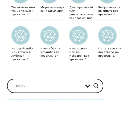
Точь-в-точь или
Миры или мира
Демократичный
Выбросить или
точь в точь как
как правильно?
или
выкинуть как
правильно?
демократический
правильно?
как правильно?
Который-либо
Что-либо или
Неисправен
По четверо или
или который
что либо как
или не
почетверо как
либо как
правильно?
исправен как
правильно?
правильно?
правильно?