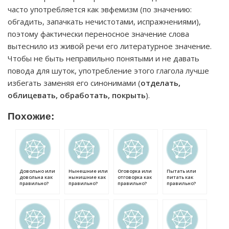
часто употребляется как эвфемизм (по значению:
обгадить, запачкать нечистотами, испражнениями),
поэтому фактически переносное значение слова
вытеснило из живой речи его литературное значение.
Чтобы не быть неправильно понятыми и не давать
повода для шуток, употребление этого глагола лучше
избегать заменяя его синонимами (
отделать,
облицевать, обработать, покрыть
).
Похожие:
Довольно или
Нынешние или
Оговорка или
Пытать или
довольна как
нынишние как
отговорка как
питать как
правильно?
правильно?
правильно?
правильно?